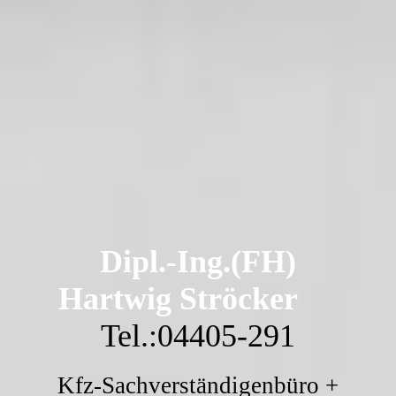
Dipl.-Ing.(FH)
Hartwig Ströcker
Tel.:04405-291
Kfz-Sachverständigenbüro +