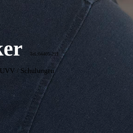
ker
Tel.:04405-291
/ UVV / Schulungen