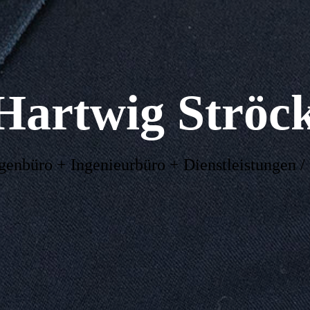
artwig Ströc
genbüro + Ingenieurbüro + Dienstleistungen 