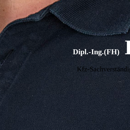
H
Dipl.-Ing.(FH)
Kfz-Sachverständi