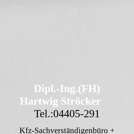
Dipl.-Ing.(FH)
Hartwig Ströcker
Tel.:04405-291
Kfz-Sachverständigenbüro +